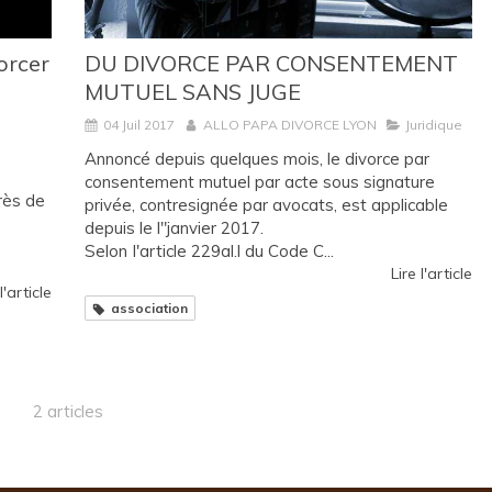
orcer
DU DIVORCE PAR CONSENTEMENT
MUTUEL SANS JUGE
04 Juil 2017
ALLO PAPA DIVORCE LYON
Juridique
Annoncé depuis quelques mois, le divorce par
consentement mutuel par acte sous signature
près de
privée, contresignée par avocats, est applicable
depuis le l"janvier 2017.
Selon I'article 229al.l du Code C...
Lire l'article
l'article
association
2 articles