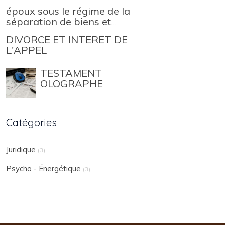
époux sous le régime de la
séparation de biens et
contribution aux charges du
DIVORCE ET INTERET DE
mariage
L'APPEL
TESTAMENT
OLOGRAPHE
Catégories
Juridique
(3)
Psycho - Énergétique
(3)